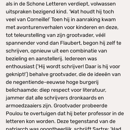
als in de Schone Letteren verdiept, volwassen
uitspraken bezigend kind. ‘Wat houdt hij toch
veel van Corneille!’ Toen hij in aanraking kwam
met avonturenverhalen voor kinderen en deze,
tot teleurstelling van zijn grootvader, véél
spannender vond dan Flaubert, begon hij zelf te
schrijven, opnieuw uit een combinatie van
bezieling en aanstellerij. Iedereen was
enthousiast (‘Hij wordt schrijver! Daar is hij voor
geknipt!’) behalve grootvader, die de ideeën van
de negentiende-eeuwse hoge burgerij
belichaamde: diep respect voor literatuur,
jammer dat alle schrijvers dronkaards en
armoedzaaiers zijn. Grootvader probeerde
Poulou te overtuigen dat hij beter professor in de
letteren kon worden. Deze tegenstand van de
patriarch was onontbeerlijk, schrijft Sartre: ‘Had